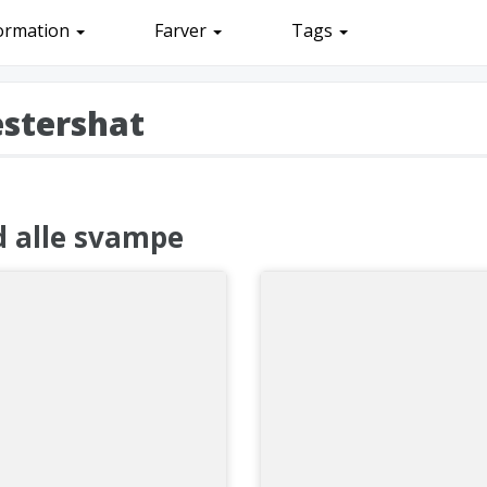
ormation
Farver
Tags
stershat
d alle svampe