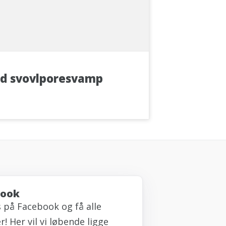
d svovlporesvamp
book
s på Facebook og få alle
! Her vil vi løbende ligge