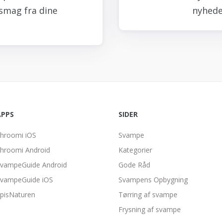
smag fra dine
nyhede
APPS
SIDER
hroomi iOS
Svampe
hroomi Android
Kategorier
vampeGuide Android
Gode Råd
vampeGuide iOS
Svampens Opbygning
pisNaturen
Tørring af svampe
Frysning af svampe