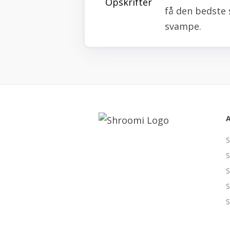
få den bedste 
svampe.
S
S
S
S
S