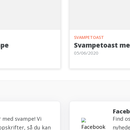
SVAMPETOAST
mpe
Svampetoast me
05/06/2020
Face
r med svampe! Vi
Find o
opskrifter, så du kan
nyheder