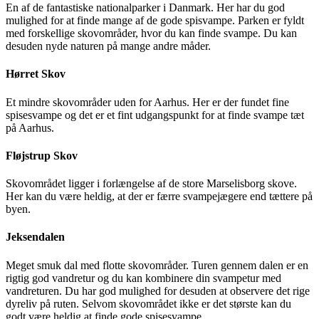
En af de fantastiske nationalparker i Danmark. Her har du god
mulighed for at finde mange af de gode spisvampe. Parken er fyldt
med forskellige skovområder, hvor du kan finde svampe. Du kan
desuden nyde naturen på mange andre måder.
Hørret Skov
Et mindre skovområder uden for Aarhus. Her er der fundet fine
spisesvampe og det er et fint udgangspunkt for at finde svampe tæt
på Aarhus.
Fløjstrup Skov
Skovområdet ligger i forlængelse af de store Marselisborg skove.
Her kan du være heldig, at der er færre svampejægere end tættere på
byen.
Jeksendalen
Meget smuk dal med flotte skovområder. Turen gennem dalen er en
rigtig god vandretur og du kan kombinere din svampetur med
vandreturen. Du har god mulighed for desuden at observere det rige
dyreliv på ruten. Selvom skovområdet ikke er det største kan du
godt være heldig at finde gode spisesvampe.