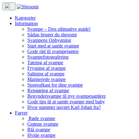
Kategorier
Information
Svampe – Den ultimative guide!
Sådan bruger du shroomi
Svampens Opbygning
Start med at samle svampe
Gode råd til svampejagten
Svampefotografering
Tørring af svampe
Frysning af svampe
Saltning af svampe
Marinerede svampe
Sporeafkast for dine svampe
Rengøring af svampe
Begyndersvampe til nye svampesamlere
Gode tips til at samle svampe med baby
Hvor stammer navnet Karl Johan fra?
Farver
Røde svampe
Grønne svampe
Blå svampe
Hvide svampe