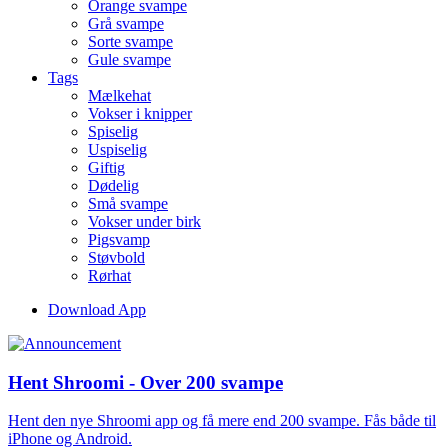
Orange svampe
Grå svampe
Sorte svampe
Gule svampe
Tags
Mælkehat
Vokser i knipper
Spiselig
Uspiselig
Giftig
Dødelig
Små svampe
Vokser under birk
Pigsvamp
Støvbold
Rørhat
Download App
Hent Shroomi - Over 200 svampe
Hent den nye Shroomi app og få mere end 200 svampe. Fås både til
iPhone og Android.