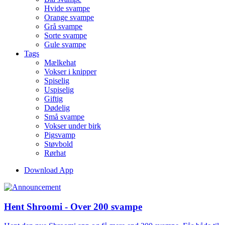
Hvide svampe
Orange svampe
Grå svampe
Sorte svampe
Gule svampe
Tags
Mælkehat
Vokser i knipper
Spiselig
Uspiselig
Giftig
Dødelig
Små svampe
Vokser under birk
Pigsvamp
Støvbold
Rørhat
Download App
Hent Shroomi - Over 200 svampe