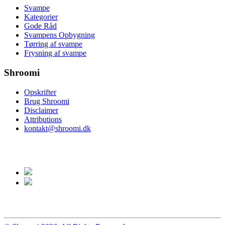
Svampe
Kategorier
Gode Råd
Svampens Opbygning
Tørring af svampe
Frysning af svampe
Shroomi
Opskrifter
Brug Shroomi
Disclaimer
Attributions
kontakt@shroomi.dk