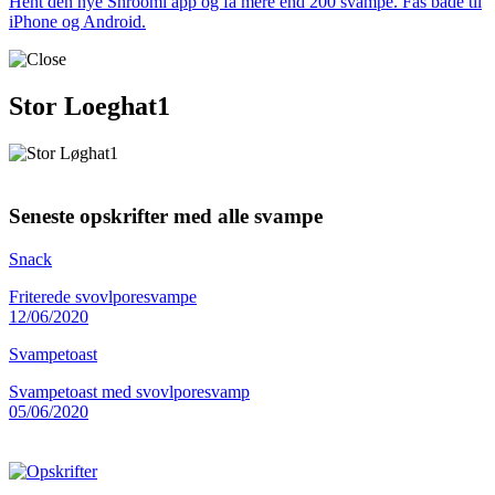
Hent den nye Shroomi app og få mere end 200 svampe. Fås både til
iPhone og Android.
Stor Loeghat1
Seneste opskrifter med alle svampe
Snack
Friterede svovlporesvampe
12/06/2020
Svampetoast
Svampetoast med svovlporesvamp
05/06/2020