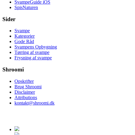
SvampeGuide iOS
SpisNaturen
Sider
Svampe
Kategorier
Gode Råd
Svampens Opbygning
Tørring af svampe
Frysning af svampe
Shroomi
Opskrifter
Brug Shroomi
Disclaimer
Attributions
kontakt@shroomi.dk