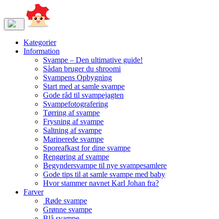
Kategorier
Information
Svampe – Den ultimative guide!
Sådan bruger du shroomi
Svampens Opbygning
Start med at samle svampe
Gode råd til svampejagten
Svampefotografering
Tørring af svampe
Frysning af svampe
Saltning af svampe
Marinerede svampe
Sporeafkast for dine svampe
Rengøring af svampe
Begyndersvampe til nye svampesamlere
Gode tips til at samle svampe med baby
Hvor stammer navnet Karl Johan fra?
Farver
Røde svampe
Grønne svampe
Blå svampe