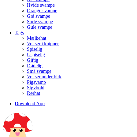
Hvide svampe
Orange svampe
Grå svampe
Sorte svampe
Gule svampe
Tags
Mælkehat
Vokser i knipper
Spiselig
Uspiselig
Giftig
Dødelig
Små svampe
Vokser under birk
Pigsvamp
Støvbold
Rørhat
Download App