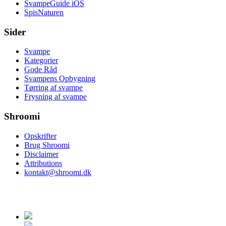
SvampeGuide iOS
SpisNaturen
Sider
Svampe
Kategorier
Gode Råd
Svampens Opbygning
Tørring af svampe
Frysning af svampe
Shroomi
Opskrifter
Brug Shroomi
Disclaimer
Attributions
kontakt@shroomi.dk