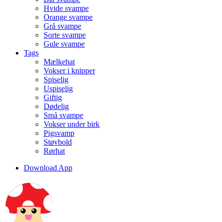
Hvide svampe
Orange svampe
Grå svampe
Sorte svampe
Gule svampe
Tags
Mælkehat
Vokser i knipper
Spiselig
Uspiselig
Giftig
Dødelig
Små svampe
Vokser under birk
Pigsvamp
Støvbold
Rørhat
Download App