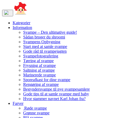
Kategorier
Information
Svampe – Den ultimative guide!
Sådan bruger du shroomi
Svampens Opbygning
Start med at samle svampe
Gode råd til svampejagten
Svampefotografering
Tørring af svampe
Frysning af svampe
Saltning af svampe
Marinerede svampe
Sporeafkast for dine svampe
Rengøring af svampe
Begyndersvampe til nye svampesamlere
Gode tips til at samle svampe med baby
Hvor stammer navnet Karl Johan fra?
Farver
Røde svampe
Grønne svampe
Blå svampe