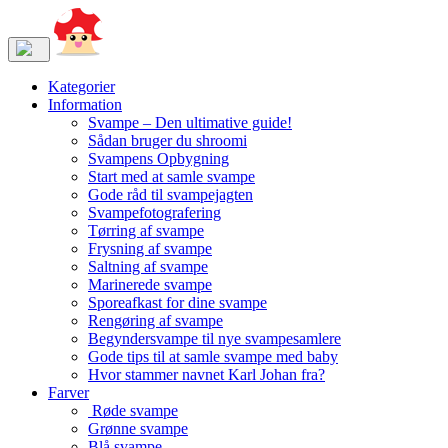
Kategorier
Information
Svampe – Den ultimative guide!
Sådan bruger du shroomi
Svampens Opbygning
Start med at samle svampe
Gode råd til svampejagten
Svampefotografering
Tørring af svampe
Frysning af svampe
Saltning af svampe
Marinerede svampe
Sporeafkast for dine svampe
Rengøring af svampe
Begyndersvampe til nye svampesamlere
Gode tips til at samle svampe med baby
Hvor stammer navnet Karl Johan fra?
Farver
Røde svampe
Grønne svampe
Blå svampe