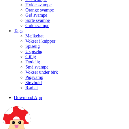
Hvide svampe
Orange svampe
Grå svampe
Sorte svampe
Gule svampe
Tags
Mælkehat
Vokser i knipper
Spiselig
Uspiselig
Giftig
Dødelig
Små svampe
Vokser under birk
Pigsvamp
Støvbold
Rørhat
Download App