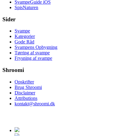
SvampeGuide iOS
SpisNaturen
Sider
Svampe
Kategorier
Gode Råd
Svampens Opbygning
Tørring af svampe
Frysning af svampe
Shroomi
Opskrifter
Brug Shroomi
Disclaimer
Attributions
kontakt@shroomi.dk