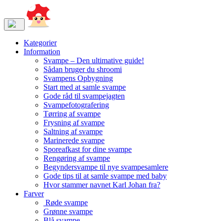
Kategorier
Information
Svampe – Den ultimative guide!
Sådan bruger du shroomi
Svampens Opbygning
Start med at samle svampe
Gode råd til svampejagten
Svampefotografering
Tørring af svampe
Frysning af svampe
Saltning af svampe
Marinerede svampe
Sporeafkast for dine svampe
Rengøring af svampe
Begyndersvampe til nye svampesamlere
Gode tips til at samle svampe med baby
Hvor stammer navnet Karl Johan fra?
Farver
Røde svampe
Grønne svampe
Blå svampe