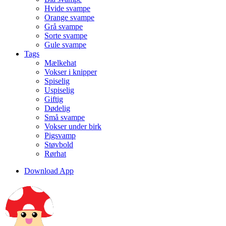
Hvide svampe
Orange svampe
Grå svampe
Sorte svampe
Gule svampe
Tags
Mælkehat
Vokser i knipper
Spiselig
Uspiselig
Giftig
Dødelig
Små svampe
Vokser under birk
Pigsvamp
Støvbold
Rørhat
Download App