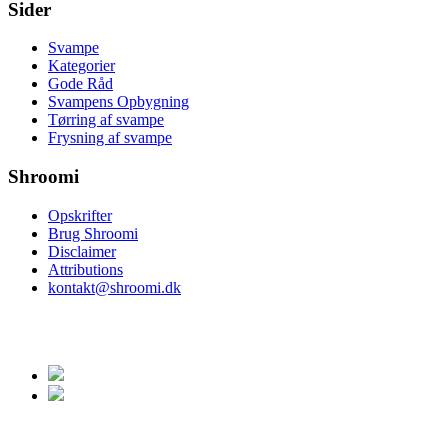
Sider
Svampe
Kategorier
Gode Råd
Svampens Opbygning
Tørring af svampe
Frysning af svampe
Shroomi
Opskrifter
Brug Shroomi
Disclaimer
Attributions
kontakt@shroomi.dk