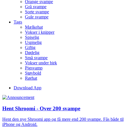
Orange svampe
Grå svampe
Sorte svampe
Gule svampe
Tags
Mælkehat
Vokser i knipper
Spiselig
Uspiselig
Giftig
Dødelig
Små svampe
Vokser under birk
Pigsvamp
Støvbold
Rørhat
Download App
Hent Shroomi - Over 200 svampe
Hent den nye Shroomi app og få mere end 200 svampe. Fås både til
iPhone og Android.