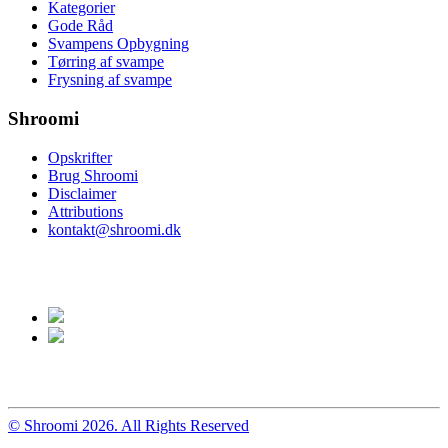
Kategorier
Gode Råd
Svampens Opbygning
Tørring af svampe
Frysning af svampe
Shroomi
Opskrifter
Brug Shroomi
Disclaimer
Attributions
kontakt@shroomi.dk
© Shroomi 2026. All Rights Reserved