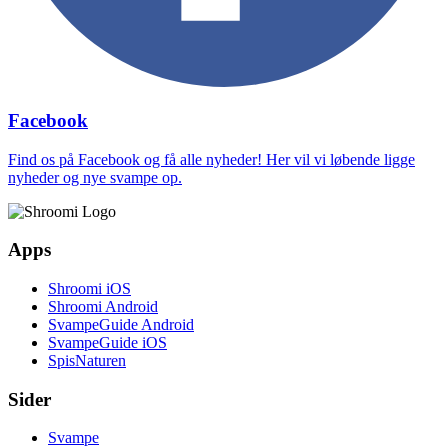
Facebook
Find os på Facebook og få alle nyheder! Her vil vi løbende ligge
nyheder og nye svampe op.
Apps
Shroomi iOS
Shroomi Android
SvampeGuide Android
SvampeGuide iOS
SpisNaturen
Sider
Svampe