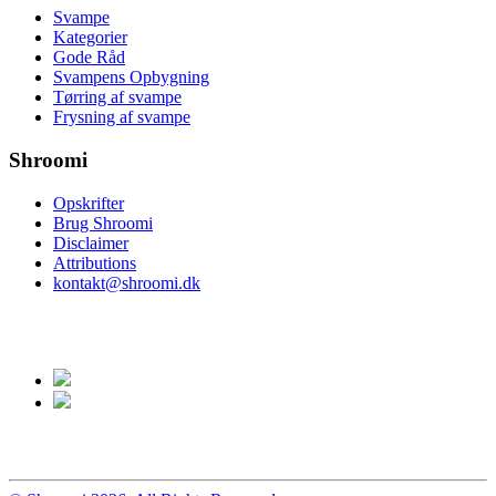
Svampe
Kategorier
Gode Råd
Svampens Opbygning
Tørring af svampe
Frysning af svampe
Shroomi
Opskrifter
Brug Shroomi
Disclaimer
Attributions
kontakt@shroomi.dk