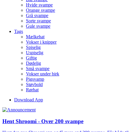
Hvide svampe
Orange svampe
Grå svampe
Sorte svampe
Gule svampe
Tags
Mælkehat
Vokser i knipper
Spiselig
Uspiselig
Giftig
Dødelig
Små svampe
Vokser under birk
Pigsvamp
Støvbold
Rørhat
Download App
Hent Shroomi - Over 200 svampe