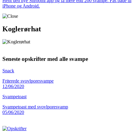
Hent den nye Shroomi app og få mere end 200 svampe. Fås både til
iPhone og Android.
Koglerørhat
Seneste opskrifter med alle svampe
Snack
Friterede svovlporesvampe
12/06/2020
Svampetoast
Svampetoast med svovlporesvamp
05/06/2020