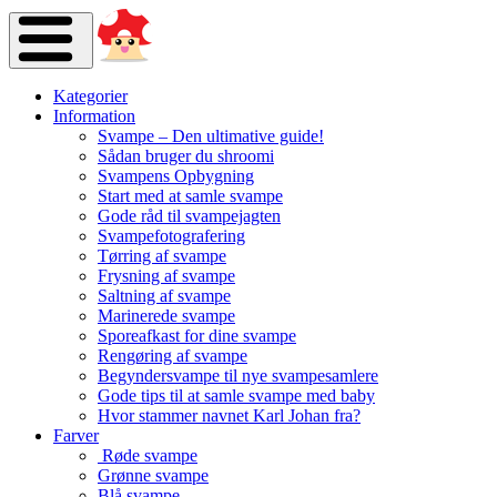
Kategorier
Information
Svampe – Den ultimative guide!
Sådan bruger du shroomi
Svampens Opbygning
Start med at samle svampe
Gode råd til svampejagten
Svampefotografering
Tørring af svampe
Frysning af svampe
Saltning af svampe
Marinerede svampe
Sporeafkast for dine svampe
Rengøring af svampe
Begyndersvampe til nye svampesamlere
Gode tips til at samle svampe med baby
Hvor stammer navnet Karl Johan fra?
Farver
Røde svampe
Grønne svampe
Blå svampe