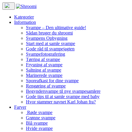
Kategorier
Information
Svampe – Den ultimative guide!
Sådan bruger du shroomi
Svampens Opbygning
Start med at samle svampe
Gode råd til svampejagten
Svampefotografering
Tørring af svampe
Frysning af svampe
Saltning af svampe
Marinerede svampe
Sporeafkast for dine svampe
Rengøring af svampe
Begyndersvampe til nye svampesamlere
Gode tips til at samle svampe med baby
Hvor stammer navnet Karl Johan fra?
Farver
Røde svampe
Grønne svampe
Blå svampe
Hvide svampe