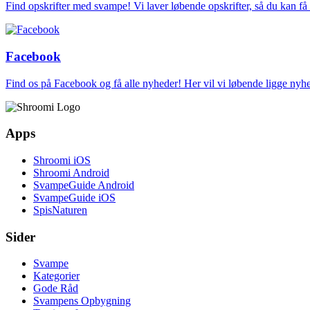
Find opskrifter med svampe! Vi laver løbende opskrifter, så du kan f
Facebook
Find os på Facebook og få alle nyheder! Her vil vi løbende ligge ny
Apps
Shroomi iOS
Shroomi Android
SvampeGuide Android
SvampeGuide iOS
SpisNaturen
Sider
Svampe
Kategorier
Gode Råd
Svampens Opbygning