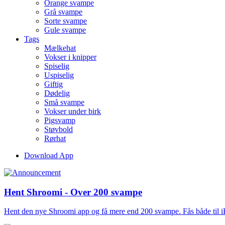
Orange svampe
Grå svampe
Sorte svampe
Gule svampe
Tags
Mælkehat
Vokser i knipper
Spiselig
Uspiselig
Giftig
Dødelig
Små svampe
Vokser under birk
Pigsvamp
Støvbold
Rørhat
Download App
Hent Shroomi - Over 200 svampe
Hent den nye Shroomi app og få mere end 200 svampe. Fås både til 