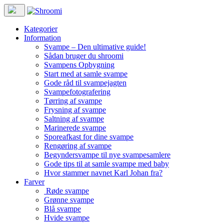
Kategorier
Information
Svampe – Den ultimative guide!
Sådan bruger du shroomi
Svampens Opbygning
Start med at samle svampe
Gode råd til svampejagten
Svampefotografering
Tørring af svampe
Frysning af svampe
Saltning af svampe
Marinerede svampe
Sporeafkast for dine svampe
Rengøring af svampe
Begyndersvampe til nye svampesamlere
Gode tips til at samle svampe med baby
Hvor stammer navnet Karl Johan fra?
Farver
Røde svampe
Grønne svampe
Blå svampe
Hvide svampe