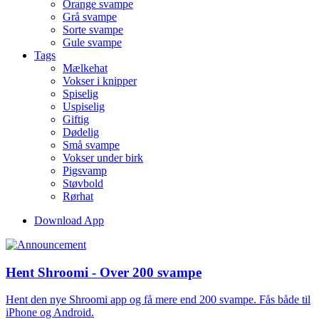
Orange svampe
Grå svampe
Sorte svampe
Gule svampe
Tags
Mælkehat
Vokser i knipper
Spiselig
Uspiselig
Giftig
Dødelig
Små svampe
Vokser under birk
Pigsvamp
Støvbold
Rørhat
Download App
Hent Shroomi - Over 200 svampe
Hent den nye Shroomi app og få mere end 200 svampe. Fås både til
iPhone og Android.