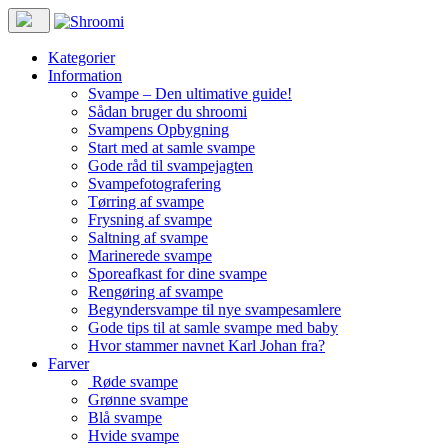
Kategorier
Information
Svampe – Den ultimative guide!
Sådan bruger du shroomi
Svampens Opbygning
Start med at samle svampe
Gode råd til svampejagten
Svampefotografering
Tørring af svampe
Frysning af svampe
Saltning af svampe
Marinerede svampe
Sporeafkast for dine svampe
Rengøring af svampe
Begyndersvampe til nye svampesamlere
Gode tips til at samle svampe med baby
Hvor stammer navnet Karl Johan fra?
Farver
Røde svampe
Grønne svampe
Blå svampe
Hvide svampe