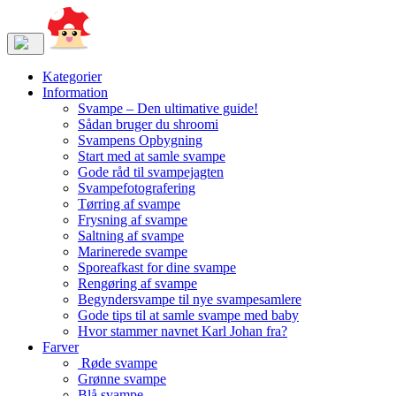
Kategorier
Information
Svampe – Den ultimative guide!
Sådan bruger du shroomi
Svampens Opbygning
Start med at samle svampe
Gode råd til svampejagten
Svampefotografering
Tørring af svampe
Frysning af svampe
Saltning af svampe
Marinerede svampe
Sporeafkast for dine svampe
Rengøring af svampe
Begyndersvampe til nye svampesamlere
Gode tips til at samle svampe med baby
Hvor stammer navnet Karl Johan fra?
Farver
Røde svampe
Grønne svampe
Blå svampe