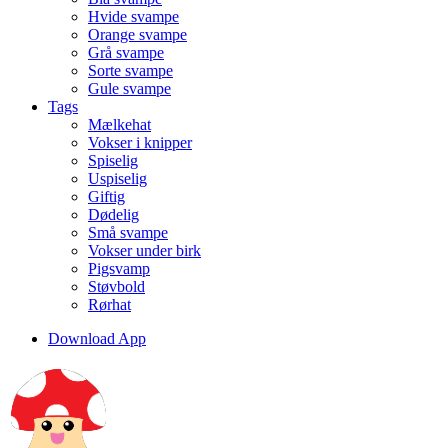
Hvide svampe
Orange svampe
Grå svampe
Sorte svampe
Gule svampe
Tags
Mælkehat
Vokser i knipper
Spiselig
Uspiselig
Giftig
Dødelig
Små svampe
Vokser under birk
Pigsvamp
Støvbold
Rørhat
Download App