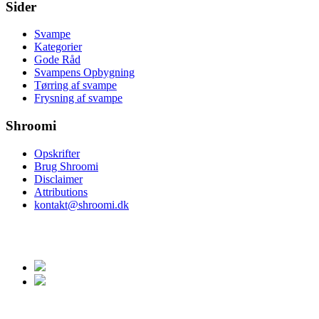
Sider
Svampe
Kategorier
Gode Råd
Svampens Opbygning
Tørring af svampe
Frysning af svampe
Shroomi
Opskrifter
Brug Shroomi
Disclaimer
Attributions
kontakt@shroomi.dk