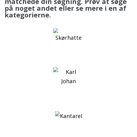
matchede din søgning. Prøv at søge
på noget andet eller se mere i en af
kategorierne.
Skørhatte
En stor familie
Rørhatte
Mange gode spisesvampe
Spiselige svampe
Se hvad du kan gå efter