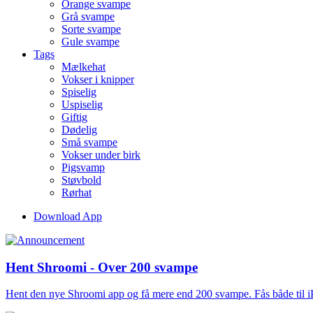
Orange svampe
Grå svampe
Sorte svampe
Gule svampe
Tags
Mælkehat
Vokser i knipper
Spiselig
Uspiselig
Giftig
Dødelig
Små svampe
Vokser under birk
Pigsvamp
Støvbold
Rørhat
Download App
Hent Shroomi - Over 200 svampe
Hent den nye Shroomi app og få mere end 200 svampe. Fås både til 