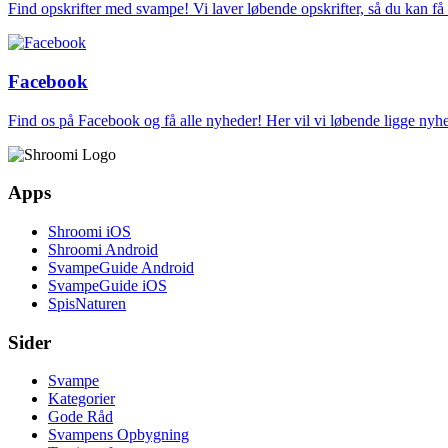
Find opskrifter med svampe! Vi laver løbende opskrifter, så du kan f
Facebook
Find os på Facebook og få alle nyheder! Her vil vi løbende ligge ny
Apps
Shroomi iOS
Shroomi Android
SvampeGuide Android
SvampeGuide iOS
SpisNaturen
Sider
Svampe
Kategorier
Gode Råd
Svampens Opbygning