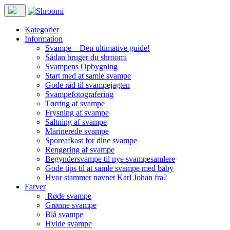
Kategorier
Information
Svampe – Den ultimative guide!
Sådan bruger du shroomi
Svampens Opbygning
Start med at samle svampe
Gode råd til svampejagten
Svampefotografering
Tørring af svampe
Frysning af svampe
Saltning af svampe
Marinerede svampe
Sporeafkast for dine svampe
Rengøring af svampe
Begyndersvampe til nye svampesamlere
Gode tips til at samle svampe med baby
Hvor stammer navnet Karl Johan fra?
Farver
Røde svampe
Grønne svampe
Blå svampe
Hvide svampe