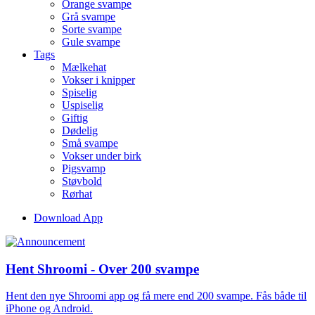
Orange svampe
Grå svampe
Sorte svampe
Gule svampe
Tags
Mælkehat
Vokser i knipper
Spiselig
Uspiselig
Giftig
Dødelig
Små svampe
Vokser under birk
Pigsvamp
Støvbold
Rørhat
Download App
Hent Shroomi - Over 200 svampe
Hent den nye Shroomi app og få mere end 200 svampe. Fås både til
iPhone og Android.