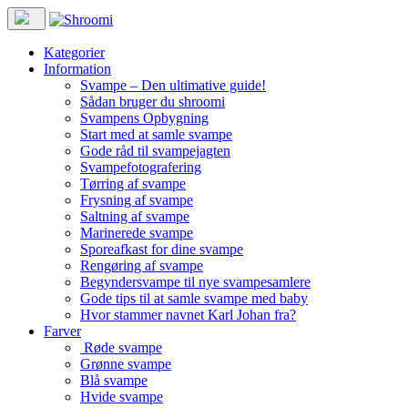
Kategorier
Information
Svampe – Den ultimative guide!
Sådan bruger du shroomi
Svampens Opbygning
Start med at samle svampe
Gode råd til svampejagten
Svampefotografering
Tørring af svampe
Frysning af svampe
Saltning af svampe
Marinerede svampe
Sporeafkast for dine svampe
Rengøring af svampe
Begyndersvampe til nye svampesamlere
Gode tips til at samle svampe med baby
Hvor stammer navnet Karl Johan fra?
Farver
Røde svampe
Grønne svampe
Blå svampe
Hvide svampe