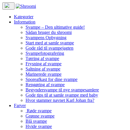
Kategorier
Information
Svampe – Den ultimative guide!
Sådan bruger du shroomi
Svampens Opbygning
Start med at samle svampe
Gode råd til svampejagten
Svampefotografering
Tørring af svampe
Frysning af svampe
Saltning af svampe
Marinerede svampe
Sporeafkast for dine svampe
Rengøring af svampe
Begyndersvampe til nye svampesamlere
Gode tips til at samle svampe med baby
Hvor stammer navnet Karl Johan fra?
Farver
Røde svampe
Grønne svampe
Blå svampe
Hvide svampe