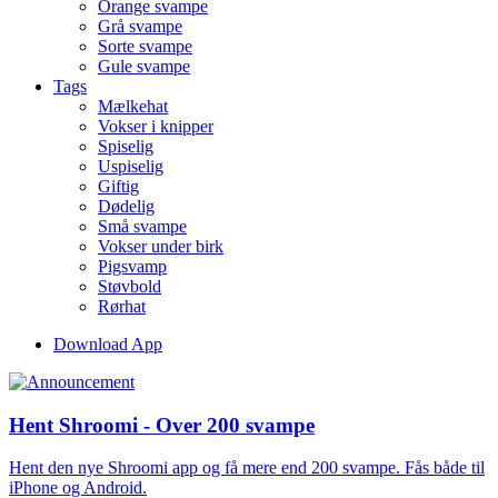
Orange svampe
Grå svampe
Sorte svampe
Gule svampe
Tags
Mælkehat
Vokser i knipper
Spiselig
Uspiselig
Giftig
Dødelig
Små svampe
Vokser under birk
Pigsvamp
Støvbold
Rørhat
Download App
Hent Shroomi - Over 200 svampe
Hent den nye Shroomi app og få mere end 200 svampe. Fås både til
iPhone og Android.